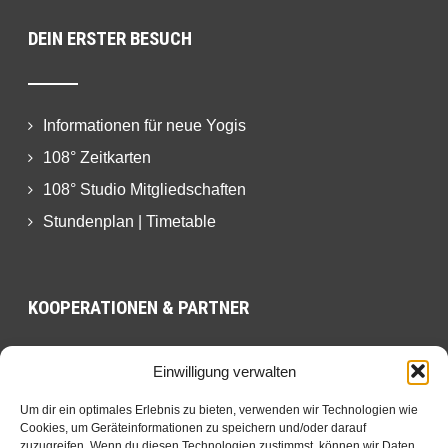
DEIN ERSTER BESUCH
Informationen für neue Yogis
108° Zeitkarten
108° Studio Mitgliedschaften
Stundenplan | Timetable
KOOPERATIONEN & PARTNER
Einwilligung verwalten
Eversports
Um dir ein optimales Erlebnis zu bieten, verwenden wir Technologien wie
Wellhub
Cookies, um Geräteinformationen zu speichern und/oder darauf
zuzugreifen. Wenn du diesen Technologien zustimmst, können wir Daten